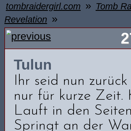
»
tombraidergirl.com
Tomb Rai
»
Revelation
2
Tulun
Ihr seid nun zurüc
nur für kurze Zeit. 
Lauft in den Seite
Springt an der Wan