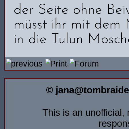
der Seite ohne Be
müsst ihr mit dem
in die Tulun Mosch
© jana@tombraider
This is an unofficial
respons