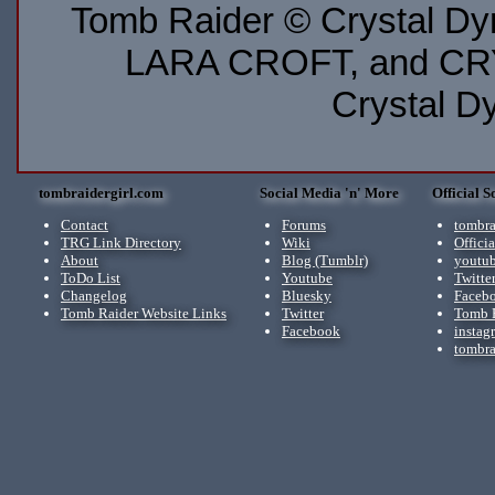
Tomb Raider © Crystal D
LARA CROFT, and CRY
Crystal D
tombraidergirl.com
Social Media 'n' More
Official S
Contact
Forums
tombra
TRG Link Directory
Wiki
Offici
About
Blog (Tumblr)
youtub
ToDo List
Youtube
Twitte
Changelog
Bluesky
Faceb
Tomb Raider Website Links
Twitter
Tomb R
Facebook
instag
tombra